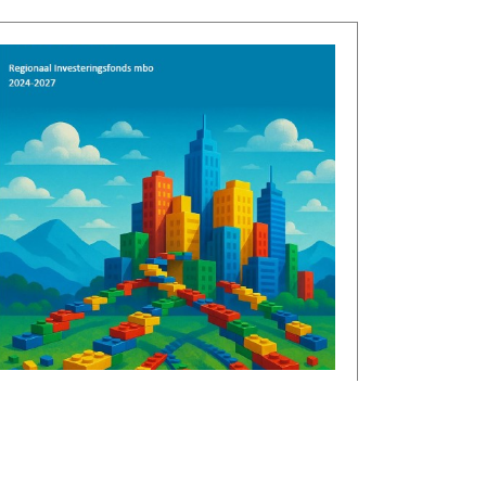
€1,3 miljoen voor CircuLEREN:
samen investeren in talent in
Rivierenland