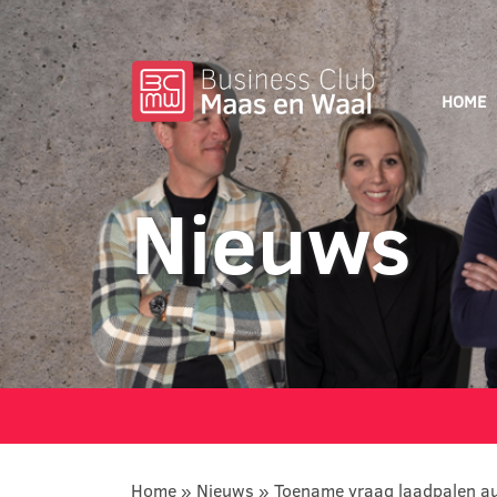
HOME
Nieuws
Home
»
Nieuws
»
Toename vraag laadpalen au