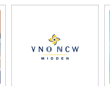
Reactie
ondernemersorganisaties op
invulling stikstofstrokenbeleid