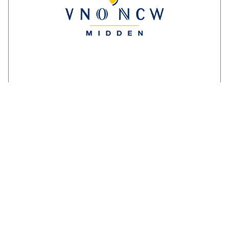
Reactie ondernemersorganisaties op
invulling stikstofstrokenbeleid GS
Gelderland:
‘Voorstel biedt perspectief maar mist nog
duidelijke randvoorwaarden en
compensatie’. Een brede coalitie van
ondernemersorganisaties uit Gelderland
reageert kritisch maar…
LEES VERDER