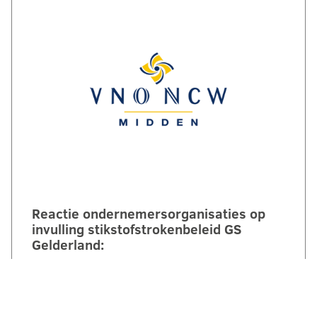
Reactie ondernemersorganisaties op
invulling stikstofstrokenbeleid GS
Gelderland:
‘Voorstel biedt perspectief maar mist nog
duidelijke randvoorwaarden en
compensatie’. Een brede coalitie van