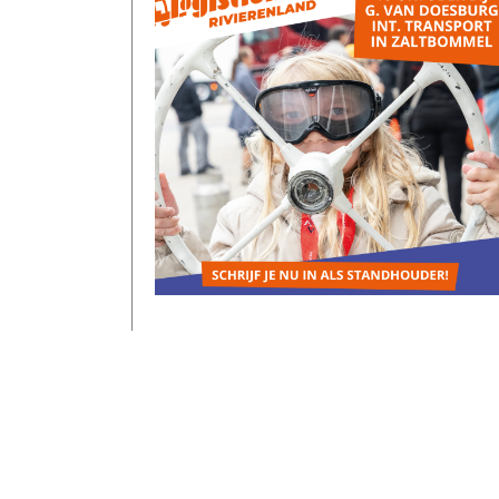
Standhouders voor de
Logistiekdag Rivierenland
gezocht
Op zaterdag 10 oktober 2026 laten
we jongeren ontdekken hoe leuk,
belangrijk en veelzijdig logistiek is.