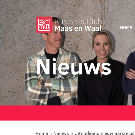
HOME
Nieuws
Home
»
Nieuws
»
Uitnodiging nieuwjaarsrec