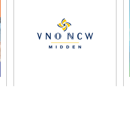
Reactie
ondernemersorganisaties op
invulling stikstofstrokenbeleid
GS Gelderland:
‘Voorstel biedt perspectief maar
mist nog duidelijke