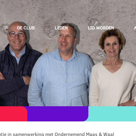
DE CLUB
LEDEN
LID WORDEN
eptie in samenwerking met Ondernemend Maas & Waal