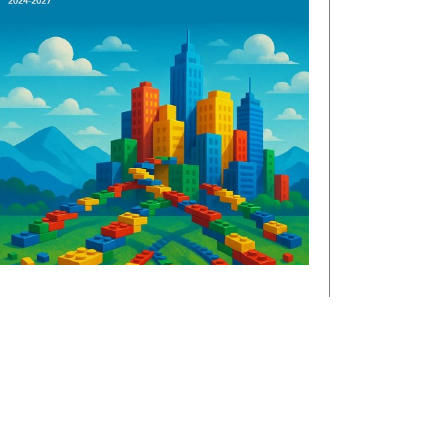
€1,3 miljoen voor CircuLEREN:
samen investeren in talent in
Rivierenland
ROC Rivor ontvangt €1,3 miljoen
subsidie vanuit het Regionaal
Investeringsfonds mbo (RIF) voor