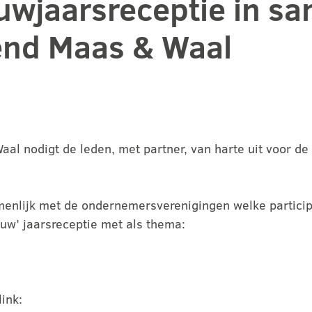
euwjaarsreceptie in s
nd Maas & Waal
al nodigt de leden, met partner, van harte uit voor d
enlijk met de ondernemersverenigingen welke partici
euw’ jaarsreceptie met als thema:
ink: