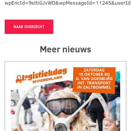
wpEncId=9sttiGJvWD&wpMessageId=11245&userId
NAAR OVERZICHT
Meer nieuws