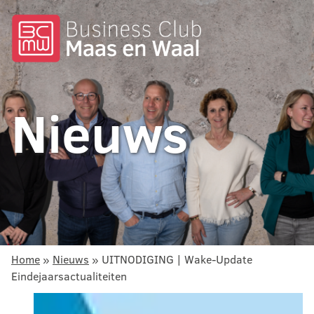
Nieuws
Home
»
Nieuws
»
UITNODIGING | Wake-Update
Eindejaarsactualiteiten