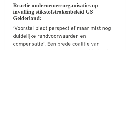
Reactie ondernemersorganisaties op
invulling stikstofstrokenbeleid GS
Gelderland:
‘Voorstel biedt perspectief maar mist nog
duidelijke randvoorwaarden en
compensatie’. Een brede coalitie van
ondernemersorganisaties uit Gelderland
reageert kritisch maar…
LEES VERDER