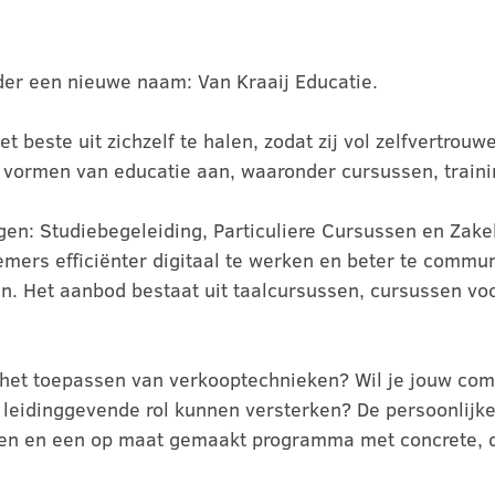
der een nieuwe naam: Van Kraaij Educatie.
t beste uit zichzelf te halen, zodat zij vol zelfvertro
se vormen van educatie aan, waaronder cursussen, train
ngen: Studiebegeleiding, Particuliere Cursussen en Zake
ers efficiënter digitaal te werken en beter te communi
. Het aanbod bestaat uit taalcursussen, cursussen voo
r het toepassen van verkooptechnieken? Wil je jouw co
 leidinggevende rol kunnen versterken? De persoonlijk
ijen en een op maat gemaakt programma met concrete, 