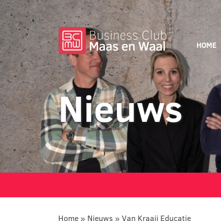
HOME
Nieuws
Home
»
Nieuws
»
Van Kraaij Educatie