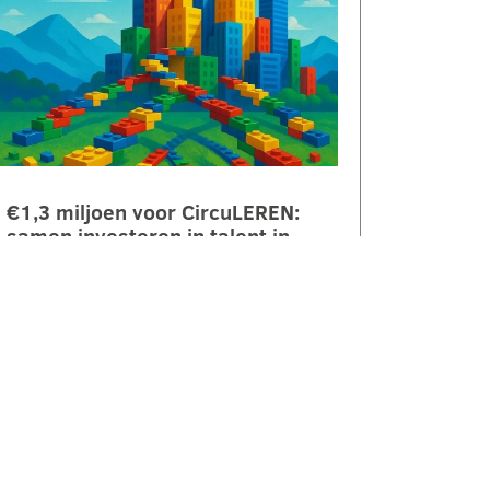
€1,3 miljoen voor CircuLEREN:
samen investeren in talent in
Rivierenland
ROC Rivor ontvangt €1,3 miljoen
subsidie vanuit het Regionaal
Investeringsfonds mbo (RIF) voor
het project CircuLEREN 2.0. Met
deze bijdrage…