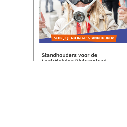
Standhouders voor de
Logistiekdag Rivierenland
gezocht
Op zaterdag 10 oktober 2026 laten
we jongeren ontdekken hoe leuk,
belangrijk en veelzijdig logistiek is.
Tijdens de 2e Logistiekdag
Rivierenland bij…