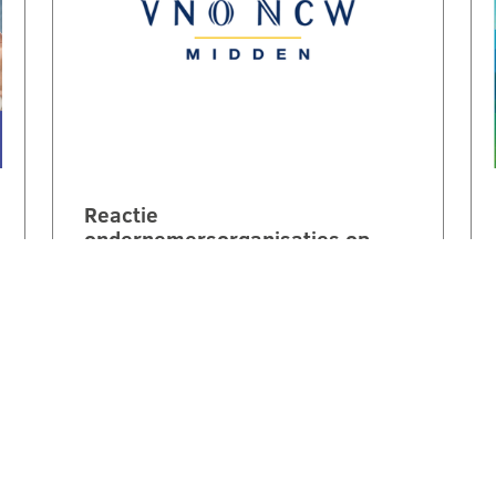
Reactie
ondernemersorganisaties op
invulling stikstofstrokenbeleid
GS Gelderland:
‘Voorstel biedt perspectief maar
mist nog duidelijke
randvoorwaarden en compensatie’.
Een brede coalitie van
ondernemersorganisaties uit
Gelderland reageert kritisch maar…