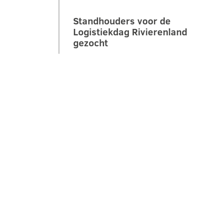
Standhouders voor de
Logistiekdag Rivierenland
gezocht
Op zaterdag 10 oktober 2026 laten
we jongeren ontdekken hoe leuk,
belangrijk en veelzijdig logistiek is.
Tijdens de 2e Logistiekdag
Rivierenland bij…
LEES VERDER