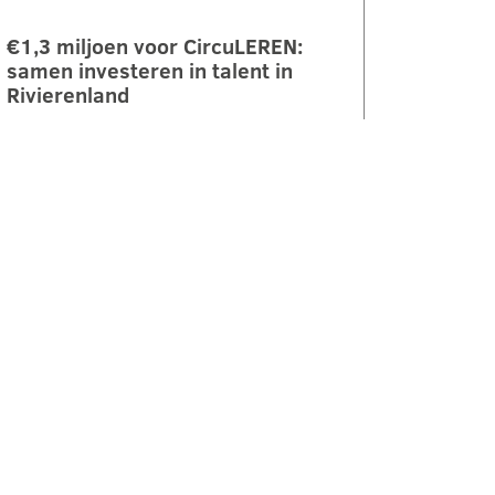
€1,3 miljoen voor CircuLEREN:
samen investeren in talent in
Rivierenland
ROC Rivor ontvangt €1,3 miljoen
subsidie vanuit het Regionaal
Investeringsfonds mbo (RIF) voor
het project CircuLEREN 2.0. Met
deze bijdrage…
LEES VERDER