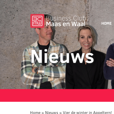
HOME
Nieuws
Home
»
Nieuws
»
Vier de winter in Appeltern!