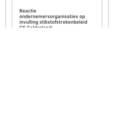
Reactie
ondernemersorganisaties op
invulling stikstofstrokenbeleid
GS Gelderland:
‘Voorstel biedt perspectief maar
mist nog duidelijke
randvoorwaarden en compensatie’.
Een brede coalitie van
ondernemersorganisaties uit
Gelderland reageert kritisch maar…
LEES VERDER