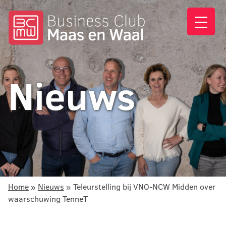
Nieuws
Home
»
Nieuws
»
Teleurstelling bij VNO-NCW Midden over
waarschuwing TenneT