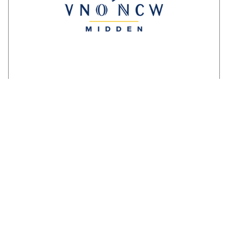
Reactie ondernemersorganisaties op
invulling stikstofstrokenbeleid GS
Gelderland:
‘Voorstel biedt perspectief maar mist nog
duidelijke randvoorwaarden en
compensatie’. Een brede coalitie van
ondernemersorganisaties uit Gelderland
reageert kritisch maar…
LEES VERDER