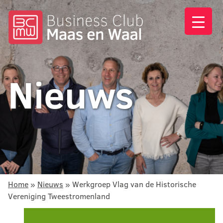
Nieuws
Home
»
Nieuws
»
Werkgroep Vlag van de Historische
Vereniging Tweestromenland