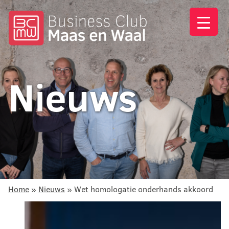
Nieuws
Home
»
Nieuws
»
Wet homologatie onderhands akkoord