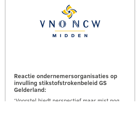
Reactie ondernemersorganisaties op
invulling stikstofstrokenbeleid GS
Gelderland:
‘Voorstel biedt perspectief maar mist nog
duidelijke randvoorwaarden en
compensatie’. Een brede coalitie van
ondernemersorganisaties uit Gelderland
reageert kritisch maar…