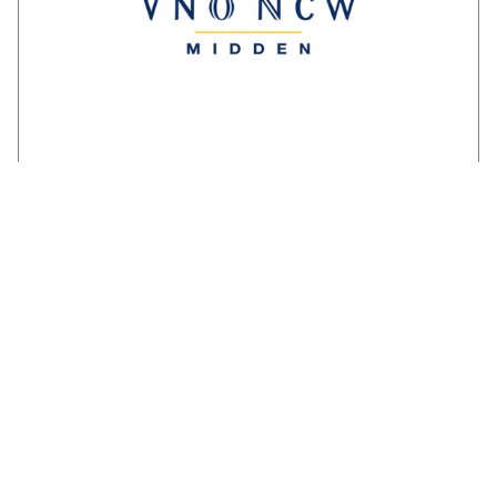
Reactie ondernemersorganisaties op
invulling stikstofstrokenbeleid GS
Gelderland:
‘Voorstel biedt perspectief maar mist nog
duidelijke randvoorwaarden en
compensatie’. Een brede coalitie van
ondernemersorganisaties uit Gelderland
reageert kritisch maar…
LEES VERDER