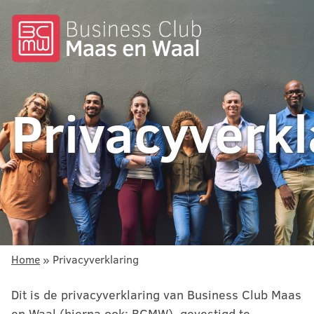
Ga
naar
de
inhoud
Privacyverkl
Home
»
Privacyverklaring
Dit is de privacyverklaring van Business Club Maas
en Waal (hierna ook: BCMW), gevestigd te