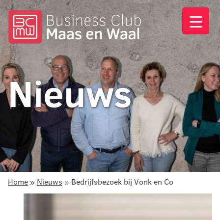
Nieuws
Home
»
Nieuws
»
Bedrijfsbezoek bij Vonk en Co