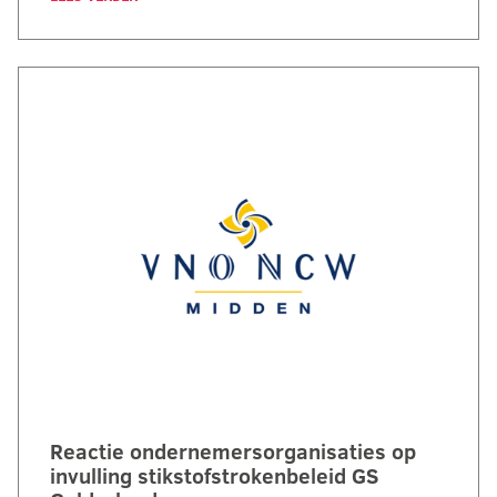
Reactie ondernemersorganisaties op
invulling stikstofstrokenbeleid GS