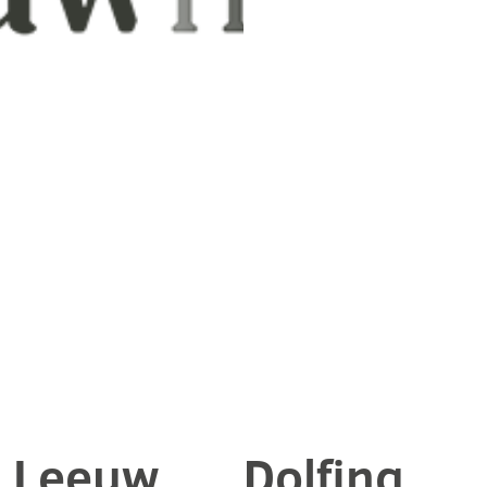
 Leeuw
Dolfing