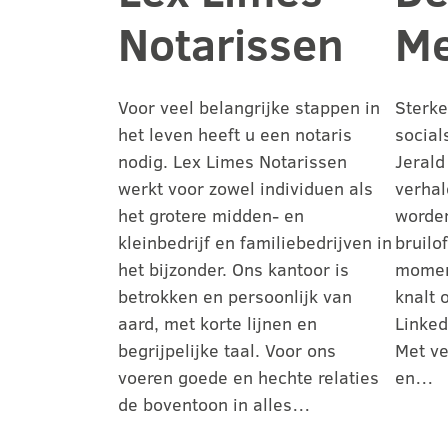
Notarissen
Me
Voor veel belangrijke stappen in
Sterke
het leven heeft u een notaris
social
nodig. Lex Limes Notarissen
Jerald
werkt voor zowel individuen als
verhal
het grotere midden- en
worden
kleinbedrijf en familiebedrijven in
bruilo
het bijzonder. Ons kantoor is
moment
betrokken en persoonlijk van
knalt 
aard, met korte lijnen en
Linked
begrijpelijke taal. Voor ons
Met ve
voeren goede en hechte relaties
en…
de boventoon in alles…