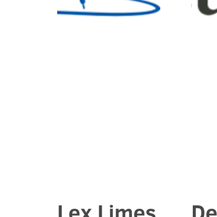
Lex Limes
De