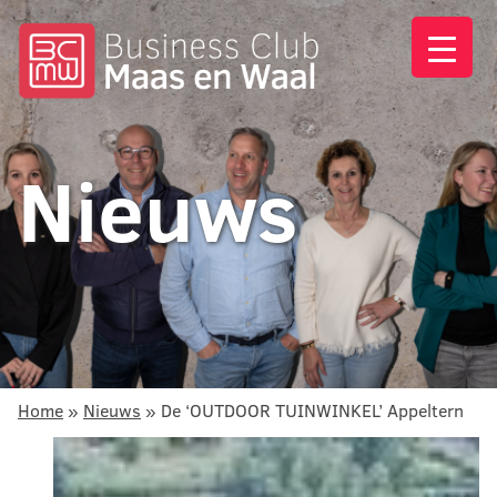
Nieuws
Home
»
Nieuws
»
De ‘OUTDOOR TUINWINKEL’ Appeltern