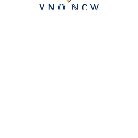
Reactie ondernemersorganisaties op
invulling stikstofstrokenbeleid GS
Gelderland:
‘Voorstel biedt perspectief maar mist nog
duidelijke randvoorwaarden en
compensatie’. Een brede coalitie van
ondernemersorganisaties uit Gelderland
reageert kritisch maar…
LEES VERDER