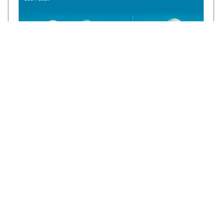
€1,3 miljoen voor CircuLEREN: samen
investeren in talent in Rivierenland
ROC Rivor ontvangt €1,3 miljoen subsidie
vanuit het Regionaal Investeringsfonds
mbo (RIF) voor het project CircuLEREN 2.0.