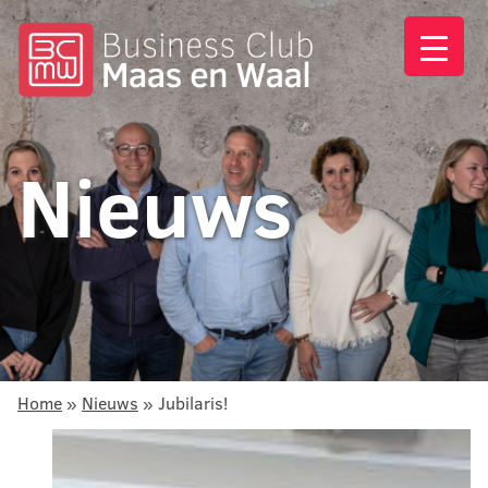
Nieuws
Home
»
Nieuws
»
Jubilaris!