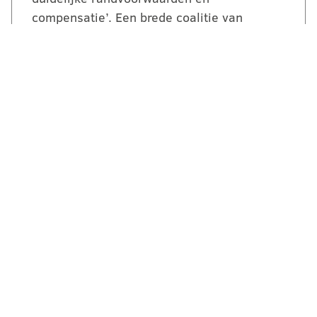
compensatie’. Een brede coalitie van
ondernemersorganisaties uit Gelderland
reageert kritisch maar…
LEES VERDER