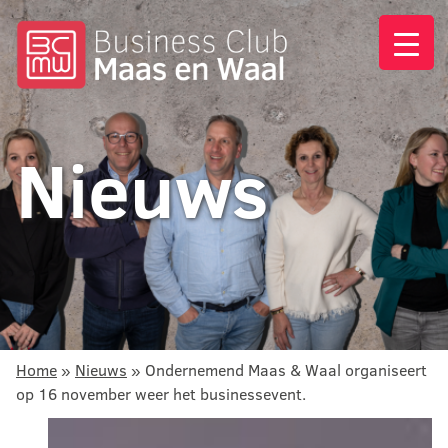
Nieuws
Home
»
Nieuws
»
Ondernemend Maas & Waal organiseert
op 16 november weer het businessevent.