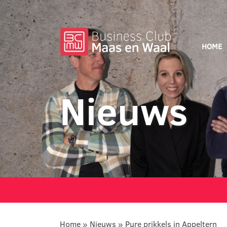
HOME
Nieuws
Home
»
Nieuws
»
Pure prikkels in Appeltern