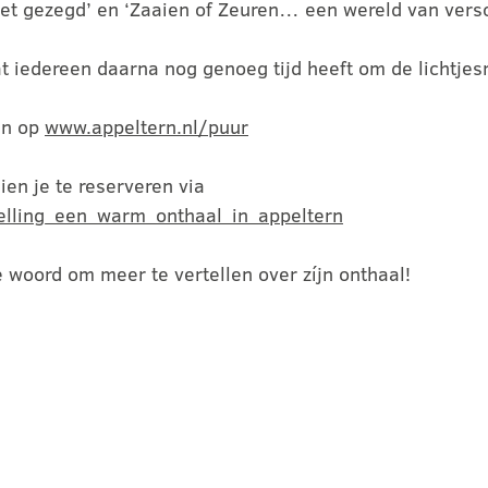
niet gezegd’ en ‘Zaaien of Zeuren… een wereld van versc
at iedereen daarna nog genoeg tijd heeft om de lichtjes
en op
www.appeltern.nl/puur
dien je te reserveren via
telling_een_warm_onthaal_in_appeltern
e woord om meer te vertellen over zíjn onthaal!