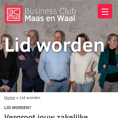
Ga
naar
de
inhoud
Lid worden
Home
»
Lid worden
LID WORDEN?
Vergroot jouw zakelijke