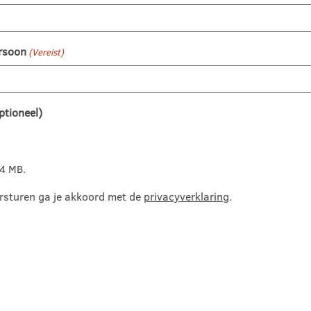
rsoon
(Vereist)
ptioneel)
64 MB.
versturen ga je akkoord met de
privacyverklaring
.