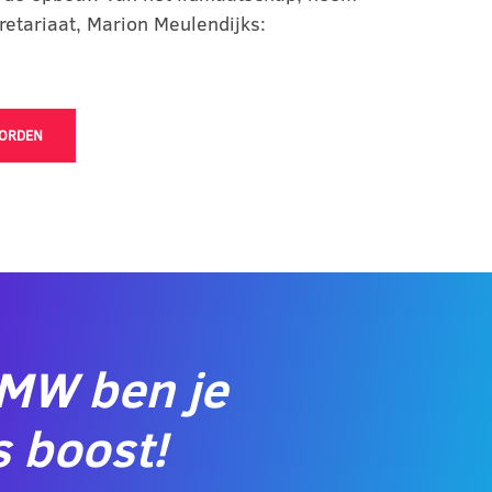
retariaat, Marion Meulendijks:
WORDEN
CMW ben je
 boost!