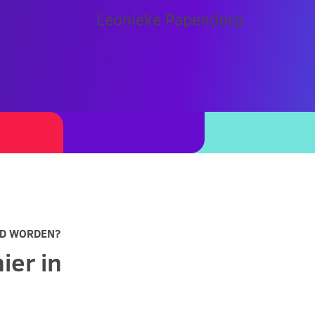
Leonieke Papendorp
ID WORDEN?
hier in