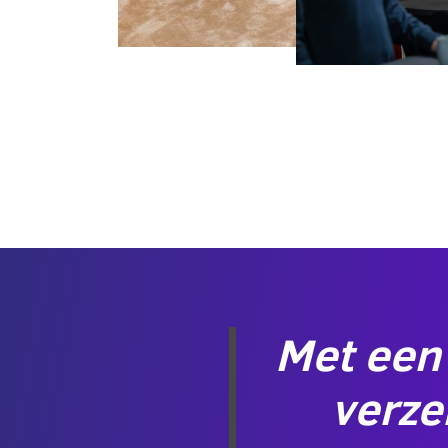
Met een
verze