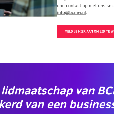
dan contact op met ons sec
info@bcmw.nl
.
MELD JE HIER AAN OM LID TE 
 lidmaatschap van B
kerd van een business