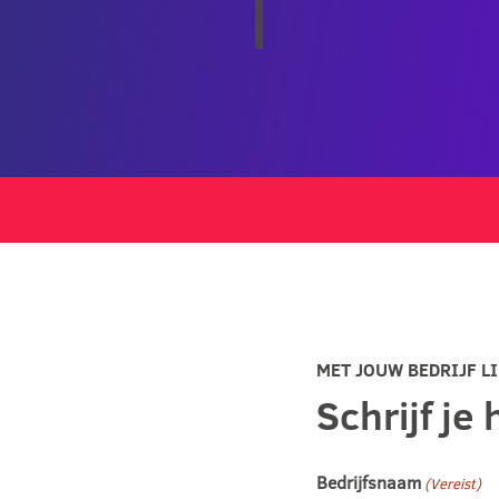
MET JOUW BEDRIJF L
Schrijf je 
Bedrijfsnaam
(Vereist)